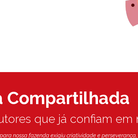
a Compartilhada
tores que já confiam em 
vazieira manual, em março e já começamos a utilizar na