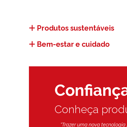
Produtos sustentáveis
Bem-estar e cuidado
Confianç
Conheça produ
je ninguém quer outro
"Compramos um tronco, 