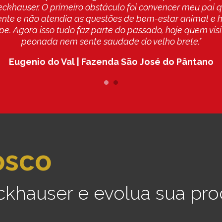
 desde a negociação, visita no showroom, compra, logí
or ainda a experiência em utilizar o tronco novo. Silencio
m visibilidade do animal por completo, imobilização do a
Carla Namour | Fazenda São José - Quintana - SP
osco
ckhauser e evolua sua pro