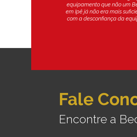
onco da década de 70
atendimento da Beckhauser
á o segundo foi lidar
pós-venda foi excelente. Melh
enda é só elogios e a
manejo, tronco co
Fale Con
Encontre a Be