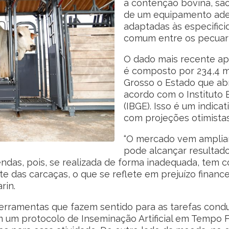
à contenção bovina, sã
de um equipamento adeq
adaptadas às especific
comum entre os pecuaris
O dado mais recente ap
é composto por 234,4 m
Grosso o Estado que abr
acordo com o Instituto B
(IBGE). Isso é um indica
com projeções otimistas
“O mercado vem amplian
pode alcançar resultado
endas, pois, se realizada de forma inadequada, tem
te das carcaças, o que se reflete em prejuízo financ
rin.
erramentas que fazem sentido para as tarefas condu
um protocolo de Inseminação Artificial em Tempo Fix