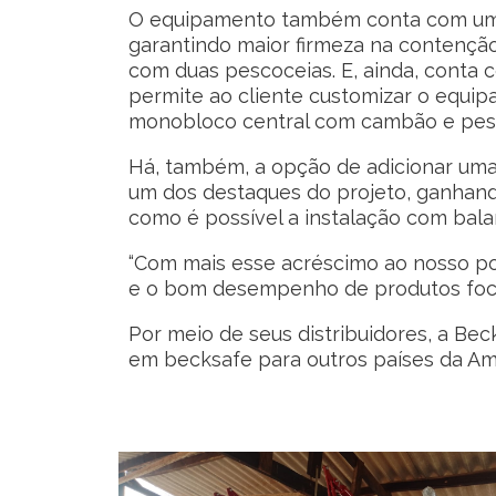
O equipamento também conta com uma 
garantindo maior firmeza na contençã
com duas pescoceias. E, ainda, conta 
permite ao cliente customizar o equi
monobloco central com cambão e pesco
Há, também, a opção de adicionar uma 
um dos destaques do projeto, ganhand
como é possível a instalação com bala
“Com mais esse acréscimo ao nosso por
e o bom desempenho de produtos focado
Por meio de seus distribuidores, a Bec
em becksafe para outros países da Amé