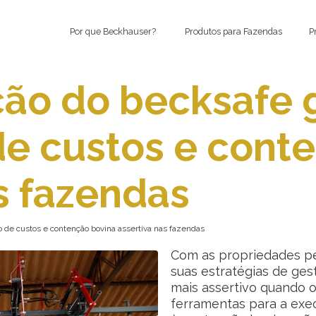
Por que Beckhauser?
Produtos para Fazendas
P
ção do becksafe 
de custos e cont
s fazendas
 de custos e contenção bovina assertiva nas fazendas
Com as propriedades pe
suas estratégias de ges
mais assertivo quando o
ferramentas para a exec