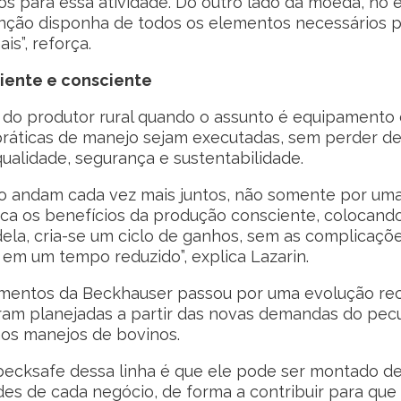
s para essa atividade. Do outro lado da moeda, no e
enção disponha de todos os elementos necessários 
is”, reforça.
iente e consciente
 do produtor rural quando o assunto é equipament
práticas de manejo sejam executadas, sem perder de
alidade, segurança e sustentabilidade.
o andam cada vez mais juntos, não somente por uma
ca os benefícios da produção consciente, colocand
dela, cria-se um ciclo de ganhos, sem as complicaçõ
em um tempo reduzido”, explica Lazarin.
uipamentos da Beckhauser passou por uma evolução r
ram planejadas a partir das novas demandas do pecu
nos manejos de bovinos.
becksafe dessa linha é que ele pode ser montado de
es de cada negócio, de forma a contribuir para que