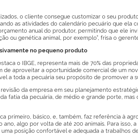
izados, o cliente consegue customizar o seu produt
ando as atividades do calendário pecuário que ela c
rçamento anual do produtor, permitindo que ele invi
ção ou genética animal, por exemplo”, frisa o gerent
usivamente no pequeno produto
aca o IBGE, representa mais de 70% das propriedad
ém de aproveitar a oportunidade comercial de um no
vel a toda a pecuária seu propósito de promover a su
revisão da empresa em seu planejamento estratégico
ida fatia da pecuária, de médio e grande porte, ma
ica primeiro, básico, e, também, faz referência à agr
no, algo por volta de até 200 animais. Para isso, a
 uma posição confortável e adequada a trabalhos d