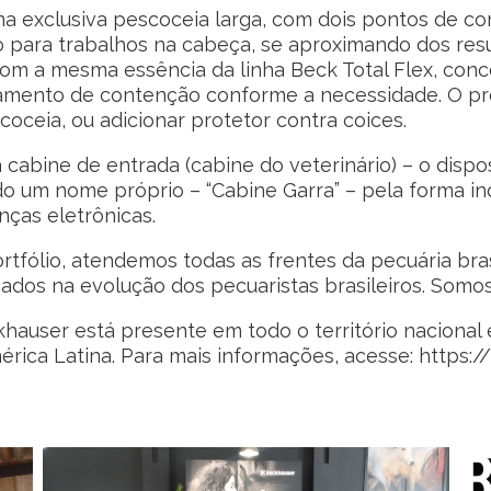
exclusiva pescoceia larga, com dois pontos de co
o para trabalhos na cabeça, se aproximando dos res
com a mesma essência da linha Beck Total Flex, con
pamento de contenção conforme a necessidade. O p
ceia, ou adicionar protetor contra coices.
cabine de entrada (cabine do veterinário) – o dispos
o um nome próprio – “Cabine Garra” – pela forma i
nças eletrônicas.
tfólio, atendemos todas as frentes da pecuária bras
s na evolução dos pecuaristas brasileiros. Somos p
khauser está presente em todo o território nacional 
rica Latina. Para mais informações, acesse:
https:/