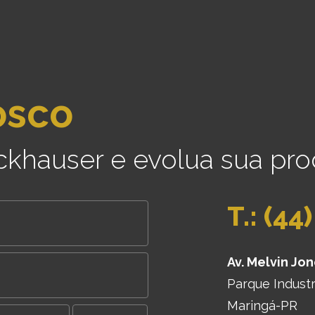
osco
ckhauser e evolua sua pro
T.: (44
Av. Melvin Jon
Parque Industr
Maringá-PR