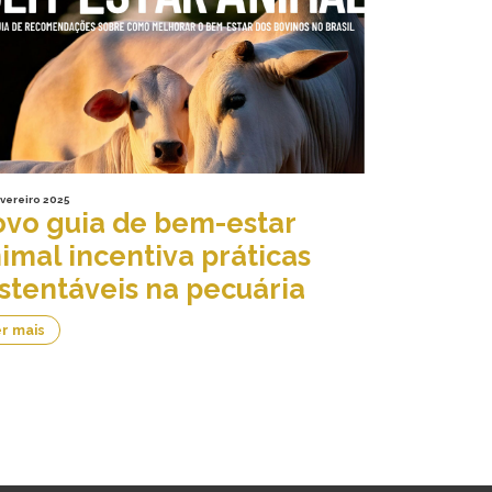
evereiro 2025
vo guia de bem-estar
imal incentiva práticas
stentáveis na pecuária
r mais