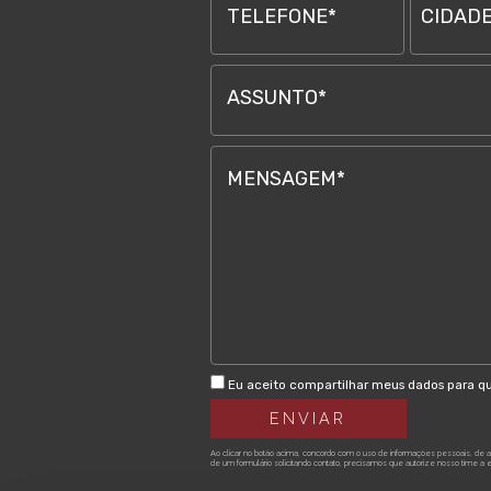
TELEFONE*
CIDADE
ASSUNTO*
MENSAGEM*
Eu aceito compartilhar meus dados para q
Ao clicar no botão acima, concordo com o uso de informações pessoais, de
de um formulário solicitando contato, precisamos que autorize nosso time a 