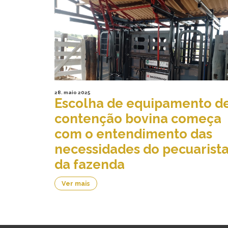
28. maio 2025
Escolha de equipamento d
contenção bovina começa
com o entendimento das
necessidades do pecuarista
da fazenda
Ver mais