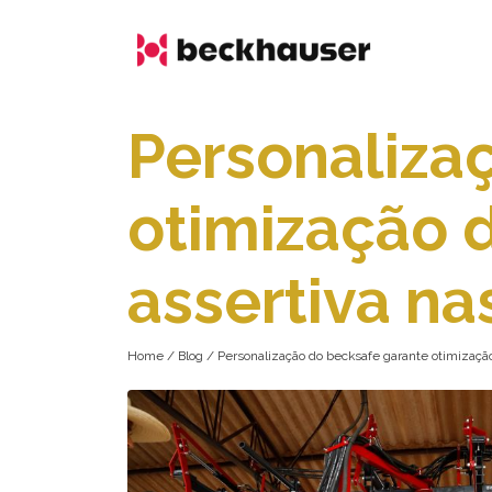
Personaliza
otimização 
assertiva na
Home / Blog / Personalização do becksafe garante otimização