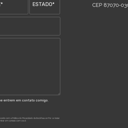
*
ESTADO*
CEP 87070-03
ue entrem em contato comigo.
 acordo com a
Política de Privacidade
da Beckhauser. Por se tratar
entrar em contato com você.