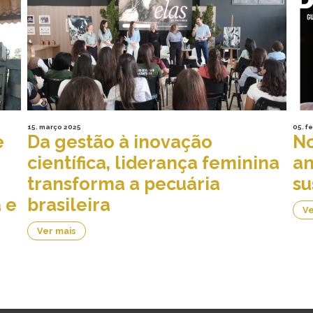
15. março 2025
05. f
e
Da gestão à inovação
No
científica, liderança feminina
an
transforma a pecuária
su
 e
brasileira
Ve
Ver mais